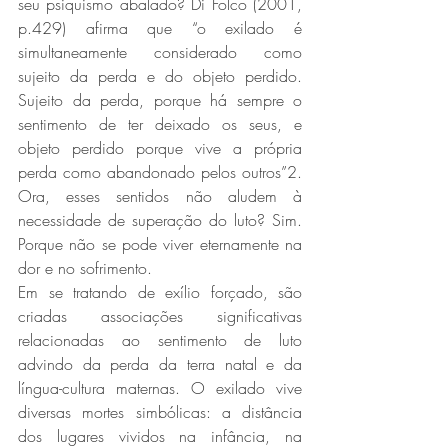
seu psiquismo abalado? Di Folco (2001, 
p.429) afirma que “o exilado é 
simultaneamente considerado como 
sujeito da perda e do objeto perdido. 
Sujeito da perda, porque há sempre o 
sentimento de ter deixado os seus, e 
objeto perdido porque vive a própria 
perda como abandonado pelos outros”2. 
Ora, esses sentidos não aludem à 
necessidade de superação do luto? Sim. 
Porque não se pode viver eternamente na 
dor e no sofrimento.
Em se tratando de exílio forçado, são 
criadas associações significativas 
relacionadas ao sentimento de luto 
advindo da perda da terra natal e da 
língua-cultura maternas. O exilado vive 
diversas mortes simbólicas: a distância 
dos lugares vividos na infância, na 