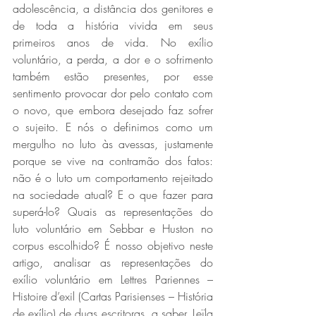
adolescência, a distância dos genitores e 
de toda a história vivida em seus 
primeiros anos de vida. No exílio 
voluntário, a perda, a dor e o sofrimento 
também estão presentes, por esse 
sentimento provocar dor pelo contato com 
o novo, que embora desejado faz sofrer 
o sujeito. E nós o definimos como um 
mergulho no luto às avessas, justamente 
porque se vive na contramão dos fatos: 
não é o luto um comportamento rejeitado 
na sociedade atual? E o que fazer para 
superá-lo? Quais as representações do 
luto voluntário em Sebbar e Huston no 
corpus escolhido? É nosso objetivo neste 
artigo, analisar as representações do 
exílio voluntário em Lettres Pariennes – 
Histoire d’exil (Cartas Parisienses – História 
de exílio) de duas escritoras, a saber, Leïla 