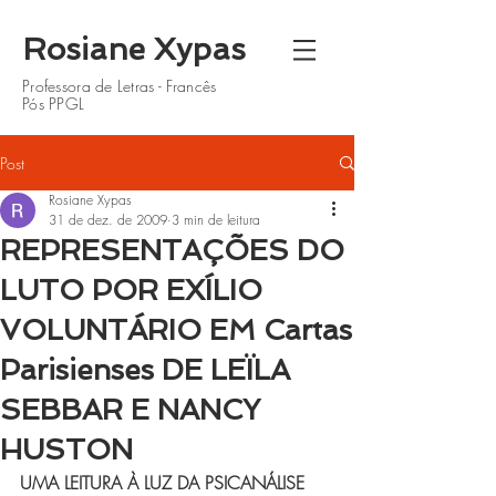
Rosiane Xypas
Professora de Letras - Francês
Pós PPGL
Post
Rosiane Xypas
31 de dez. de 2009
3 min de leitura
REPRESENTAÇÕES DO
LUTO POR EXÍLIO
VOLUNTÁRIO EM Cartas
Parisienses DE LEÏLA
SEBBAR E NANCY
HUSTON
UMA LEITURA À LUZ DA PSICANÁLISE 