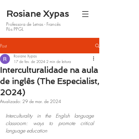
Rosiane Xypas
Professora de Letras - Francês
Pós PPGL
Post
Rosiane Xypas
17 de fev. de 2024
2 min de leitura
Interculturalidade na aula
de inglês (The Especialist,
2024)
Atualizado:
29 de mar. de 2024
Interculturality in the English language 
classroom: ways to promote critical 
language education