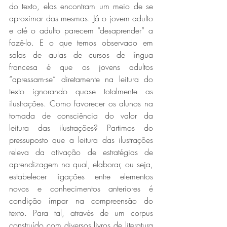
do texto, elas encontram um meio de se 
aproximar das mesmas. Já o jovem adulto 
e até o adulto parecem “desaprender” a 
fazê-lo. E o que temos observado em 
salas de aulas de cursos de língua 
francesa é que os jovens adultos 
“apressam-se” diretamente na leitura do 
texto ignorando quase totalmente as 
ilustrações. Como favorecer os alunos na 
tomada de consciência do valor da 
leitura das ilustrações? Partimos do 
pressuposto que a leitura das ilustrações 
releva da ativação de estratégias de 
aprendizagem na qual, elaborar, ou seja, 
estabelecer ligações entre elementos 
novos e conhecimentos anteriores é 
condição ímpar na compreensão do 
texto. Para tal, através de um corpus 
construído com diversos livros de literatura 