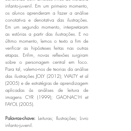
infanto-juvenil. Em um primeiro momento, 
os alunos aprenderam a fazer a análise 
conotativa e denotativa das ilustrações. 
Em um segundo momento, interpretaram 
as estórias a partir das ilustrações. E no 
último momento, lemos o texto a fim de 
verificar as hipósteses feitas nas outras 
etapas. Enfim, novas reflexões surgiram 
sobre o personagem central em foco. 
Para tal, valemo-nos de teorias da análise 
das ilustrações JOLY (2012); WALTY et al 
(2005) e de estratégias de aprendizagem 
aplicadas às análises de leitura de 
imagens CYR (1999); GAONAC’H et 
FAYOL (2005).
Palavras-chave:
 Leituras; Ilustrações; Livro 
infanto-juvenil.