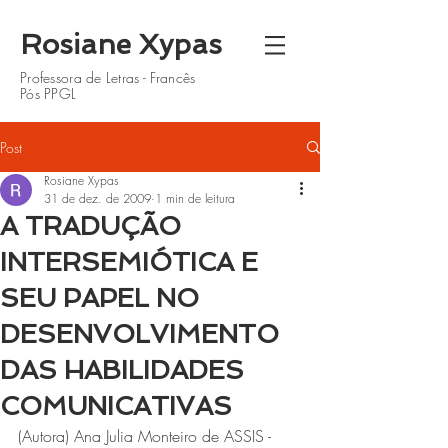
Rosiane Xypas
Professora de Letras - Francês
Pós PPGL
Post
Rosiane Xypas
31 de dez. de 2009
1 min de leitura
A TRADUÇÃO
INTERSEMIÓTICA E
SEU PAPEL NO
DESENVOLVIMENTO
DAS HABILIDADES
COMUNICATIVAS
(Autora) Ana Julia Monteiro de ASSIS - 